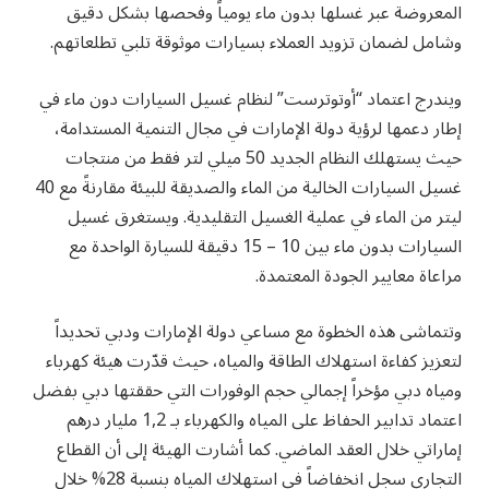
المعروضة عبر غسلها بدون ماء يومياً وفحصها بشكل دقيق
وشامل لضمان تزويد العملاء بسيارات موثوقة تلبي تطلعاتهم.
ويندرج اعتماد “أوتوترست” لنظام غسيل السيارات دون ماء في
إطار دعمها لرؤية دولة الإمارات في مجال التنمية المستدامة،
حيث يستهلك النظام الجديد 50 ميلي لتر فقط من منتجات
غسيل السيارات الخالية من الماء والصديقة للبيئة مقارنةً مع 40
ليتر من الماء في عملية الغسيل التقليدية. ويستغرق غسيل
السيارات بدون ماء بين 10 – 15 دقيقة للسيارة الواحدة مع
مراعاة معايير الجودة المعتمدة.
وتتماشى هذه الخطوة مع مساعي دولة الإمارات ودبي تحديداً
لتعزيز كفاءة استهلاك الطاقة والمياه، حيث قدّرت هيئة كهرباء
ومياه دبي مؤخراً إجمالي حجم الوفورات التي حققتها دبي بفضل
اعتماد تدابير الحفاظ على المياه والكهرباء بـ 1,2 مليار درهم
إماراتي خلال العقد الماضي. كما أشارت الهيئة إلى أن القطاع
التجاري سجل انخفاضاً في استهلاك المياه بنسبة 28% خلال