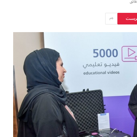
يريست