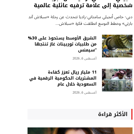
شخصية إلى علامة ترفيه عائلية عالمية
دبي- خاص أنجيلي سامتاني-راديا تتحدث عن رحلة «سبلاش آند
بارتي» وخطط التوسع انطلقت فكرة «سبلاش…
الشرق الأوسط يستحوذ على 30%
من طلبيات توربينات غاز تنتجها
“سيمنس
أغسطس 6, 2026
11 مليار ريال تعزز كفاءة
المشتريات الحكومية الرقمية في
السعودية خلال عام
أغسطس 6, 2026
الأكثر قراءة