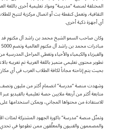
المختلفة لمنصة “مدرسة” ومواد تعليمية أخرى باللغة ال
الثقافية، وتعمل كنقطة بث أو اتصال مركزية لتتيح للطلاب
أي أجهزة ذكية أخرى.
وكان صاحب السمو الشيخ محمد بن راشد آل مكتوم قد 
مب
والفيزياء والكيمياء والأحياء وتغطي المراحل المدرسية
تطوير محتوى تعليمي متميز باللغة العربية تم تعريبه بال
بحيث يتم إتاحته مجاناً لكافة الطلاب العرب في أي مكان 
وشهدت منصة “مدرسة” انضمام أكثر من مليون ونصف المل
متابعة أكثر من أربعة ملايين حصة تعليمية بالفيديو عبر 
للاستفادة من محتواها المجاني، ويمكن استخدامها على مخ
وتمثّل منصة “مدرسة” باكورة الجهود المشتركة لمئات ا
والمصممون والفنيون والمعلّقون ممن تطوعوا في تحدي 