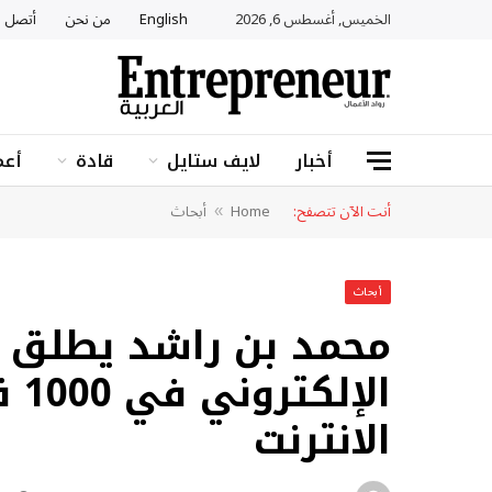
الخميس, أغسطس 6, 2026
English
من نحن
أتصل ب
أخبار
لايف ستايل
قادة
أعم
أنت الآن تتصفح:
Home
أبحاث
»
أبحاث
محمد بن راشد يطلق م
الإ
الانترنت