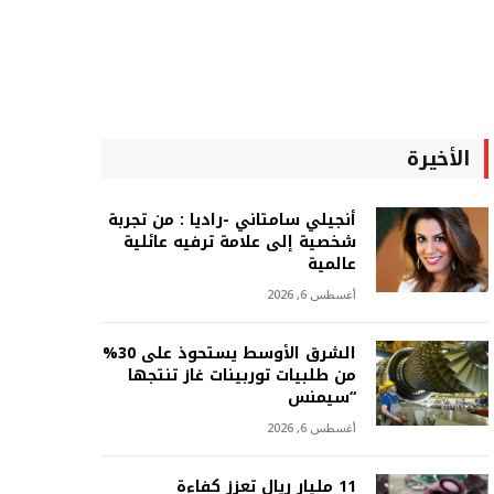
الأخيرة
أنجيلي سامتاني -راديا : من تجربة
شخصية إلى علامة ترفيه عائلية
عالمية
أغسطس 6, 2026
الشرق الأوسط يستحوذ على 30%
من طلبيات توربينات غاز تنتجها
“سيمنس
أغسطس 6, 2026
11 مليار ريال تعزز كفاءة