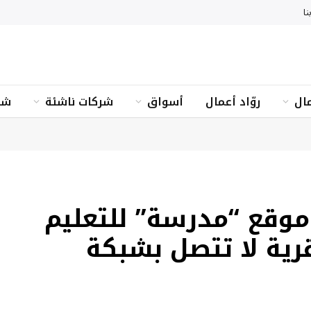
نا
ال
روّاد أعمال
أسواق
شركات ناشئة
شؤ
وقع “مدرسة” للتعليم
لكتروني في 1000 قرية لا تتصل بشبكة