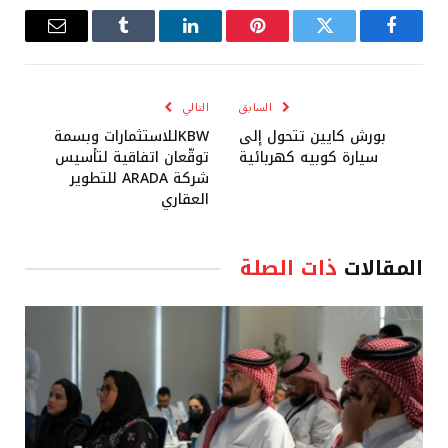
فيسبوك
تويتر
بينتيريست
لينكدإن
Tumblr
البريد
الإلكترو
السابق
التالي
بورش كايين تتحول إلى
KBWللاستثمارات وبسمة
سيارة كوبيه كهربائية
توقّعان اتفاقية لتأسيس
شركة ARADA للتطوير
العقاري
المقالات
ذات الصلة