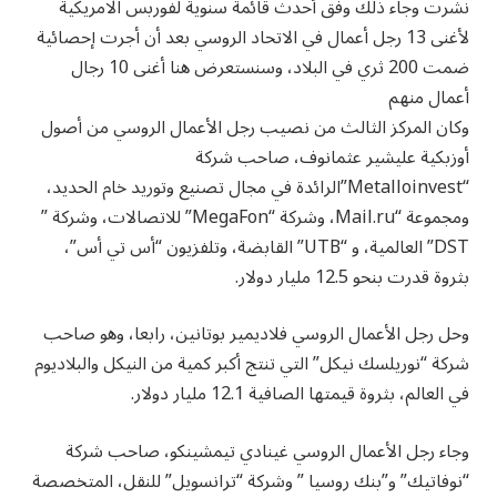
نشرت وجاء ذلك وفق أحدث قائمة سنوية لفوربس الامريكية
لأغنى 13 رجل أعمال في الاتحاد الروسي بعد أن أجرت إحصائية
ضمت 200 ثري في البلاد، وسنستعرض هنا أغنى 10 رجال
أعمال منهم
وكان المركز الثالث من نصيب رجل الأعمال الروسي من أصول
أوزبكية عليشير عثمانوف، صاحب شركة
“Metalloinvest”الرائدة في مجال تصنيع وتوريد خام الحديد،
ومجموعة “Mail.ru، وشركة “MegaFon” للاتصالات، وشركة ”
DST” العالمية، و “UTB” القابضة، وتلفزيون “أس تي أس”،
بثروة قدرت بنحو 12.5 مليار دولار.
وحل رجل الأعمال الروسي فلاديمير بوتانين، رابعا، وهو صاحب
شركة “نوريلسك نيكل” التي تنتج أكبر كمية من النيكل والبلاديوم
في العالم، بثروة قيمتها الصافية 12.1 مليار دولار.
وجاء رجل الأعمال الروسي غينادي تيمشينكو، صاحب شركة
“نوفاتيك” و”بنك روسيا ” وشركة “ترانسويل” للنقل، المتخصصة