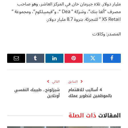
مليار دولار. تلاه جيرمان خان في المركز العاشر، وهو صاحب
مصرف “ألفا بنك”، وشركة ” Dea “، و”فيمبيلكوم”، ومجموعة ”
X5 Retail ” للتجزئة. بثروة 8.7 مليار دولار.
المصدر: وكالات
فيسبوك
تويتر
بينتيريست
لينكدإن
Tumblr
البريد
الإلكترو
السابق
التالي
4 أساليب للاهتمام
شيزلونج.. طبيبك النفسي
بالموظفين لتطوير عملك
أونلاين
المقالات
ذات الصلة