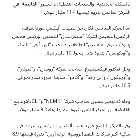
بالسكك الحديدية، والمنتجات النفطية، و”سيبور” القابضة، في
المركز الخامس بثروة قيمتها 11.4 مليار دولار.
أما المركز السادس فكان من نصيب أليكسي مورداشوف،
الرئيس التنفيذي لشركة “سيفرستال” للتعدين، ورئيس مجلس
إدارة”سيلوفي ماشيني” للطاقة، و صاحب “توي أ جي” للسفر،
و”أوتكونس”، بثروة تقدر بنحو10.9 مليار دولار.
وحل فيكتور فيكسيلبيرغ، صاحب شركة “روسال”، و”سولزر”،
و”أيرليكون”، و”تي زائد”، و”أكادو”، سابعا، بثروة تقدر بحوالي
10.5 مليار دولار.
وجاء فلاديمير ليسين صاحب شركة “NLMK” و” UCLهولدينغ ”
القابضة في المركز الثامن بثروة قيمتها زهاء 9.3 مليار دولار.
وفي المركز التاسع حل فاغيت أليكبيروف رئيس وشريك في
ملكية أكبر شركات النفط الروسية “لوك أويل” بثروة قيمتها 8.9