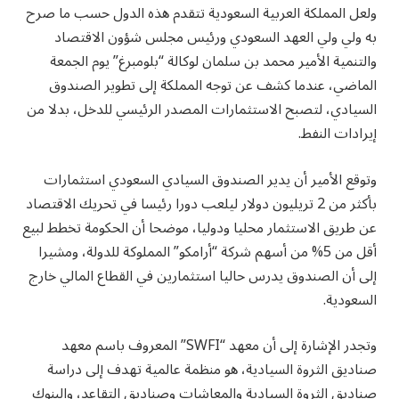
ولعل المملكة العربية السعودية تتقدم هذه الدول حسب ما صرح
به ولي ولي العهد السعودي ورئيس مجلس شؤون الاقتصاد
والتنمية الأمير محمد بن سلمان لوكالة “بلومبرغ” يوم الجمعة
الماضي، عندما كشف عن توجه المملكة إلى تطوير الصندوق
السيادي، لتصبح الاستثمارات المصدر الرئيسي للدخل، بدلا من
إيرادات النفط.
وتوقع الأمير أن يدير الصندوق السيادي السعودي استثمارات
بأكثر من 2 تريليون دولار ليلعب دورا رئيسا في تحريك الاقتصاد
عن طريق الاستثمار محليا ودوليا، موضحا أن الحكومة تخطط لبيع
أقل من 5% من أسهم شركة “أرامكو” المملوكة للدولة، ومشيرا
إلى أن الصندوق يدرس حاليا استثمارين في القطاع المالي خارج
السعودية.
وتجدر الإشارة إلى أن معهد “SWFI” المعروف باسم معهد
صناديق الثروة السيادية، هو منظمة عالمية تهدف إلى دراسة
صناديق الثروة السيادية والمعاشات وصناديق التقاعد، والبنوك