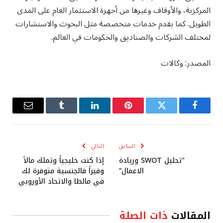
المركزية، والأوقاف وغيرها من أجهزة الاستثمار العام على المدى
الطويل. كما يقدم خدمات متخصصة مثل البحوث والاستشارات
لمختلف الشركات والصناديق والحكومات في العالم.
المصدر: وكالات
فيسبوك
تويتر
بينتيريست
لينكدإن
Tumblr
البريد
الإلكترو
السابق
التالي
“تحليل SWOT وريادة
إذا كنت خليجياً وتملك مالاً
الاعمال”
وفيراً فالجنسية متوفرة لك
في مالطا والاتحاد الأوروبي
المقالات
ذات الصلة