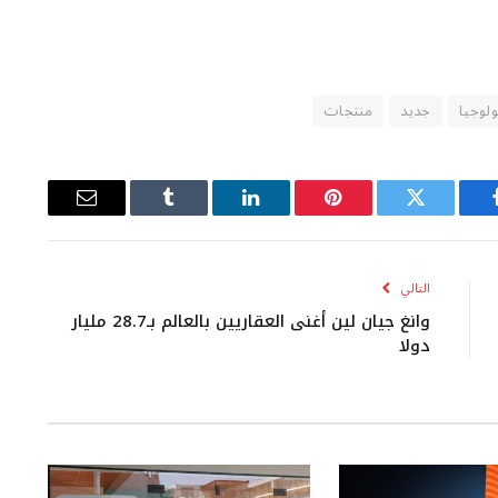
ولوجيا
جديد
منتجات
يسبوك
تويتر
بينتيريست
لينكدإن
Tumblr
البريد
الإلكتروني
التالي
وانغ جيان لين أغنى العقاريين بالعالم بـ28.7 مليار
دولا