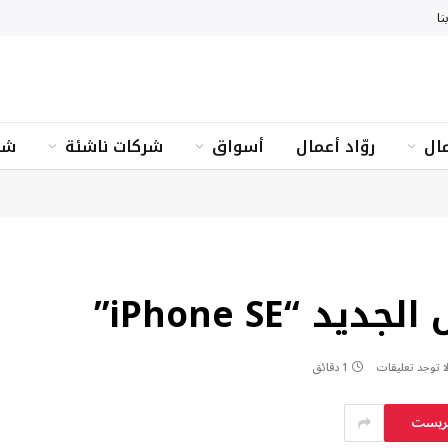
نا
ال
روّاد أعمال
أسواق
شركات ناشئة
شؤ
ا توجد تعليقات
1 دقائق
يريست