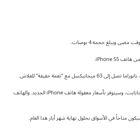
 مضى ويبلغ حجمه 4 بوصات.
399$ للهاتف الذي يحوي 16 جيجابايت، وسيتوفر بأسعار معقولة هاتف iPhone الجديد. والهاتف