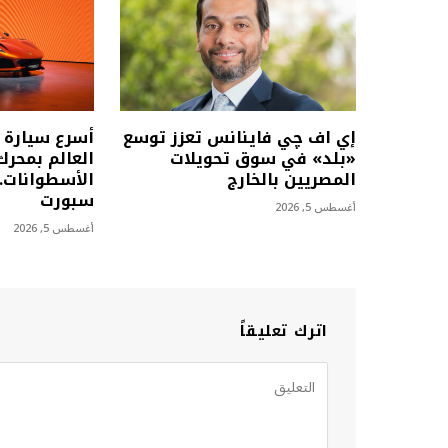
إي اف چي فاينانس تعزز توسع
أسرع سيارة إ
«بلد» في سوق تحويلات
العالم بمحرك
المصريين بالخارج
سبورت
أغسطس 5, 2026
أغسطس 5, 2026
اترك تعليقاً