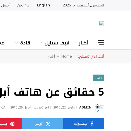
الخميس, أغسطس 6, 2026
English
من نحن
أتصل ب
أخبار
لايف ستايل
قادة
أعم
أنت الآن تتصفح:
Home
أخبار
»
أخبار
5 حقائق عن هاتف أبل الجديد “iPhone SE”
ADMIN
مارس 22, 2016
آخر تحديث:
أبريل 26, 2016
ل
فيسبوك
تويتر
بينت