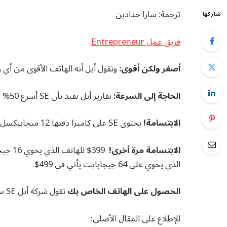
ترجمة: سارا حدادين
شاركها
فريق عمل Entrepreneur
أصغر ولكن أقوى:
وتقول أبل أنه الهاتف الأقوى من أي وقت
الحاجة إلى السرعة:
تقارير أبل تفيد بأن SE أسرع 50% من هاتف iPhone S5.
الابتسامة!
يحتوى SE على كاميرا دقتها 12 ميجابيكسل، بانوراما تصل إلى 63 ميجابيكسل مع “نغمة حقيقة” للفلاش.
الابتسامة مرة أخرى!
الذي يحوي على 64 جيجابايت يأتي في 499$.
الحصول على الهاتف الخاص بك
تقول شركة أبل SE سيكون متاحاً في الأسواق بحلول نهاية شهر أيار هذا العام.
للإطلاع على المقال الأصلي: