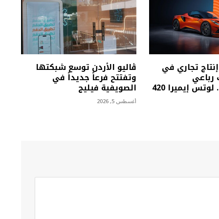
نتاج تجاري في
ڤاليو الأردن توسع شبكتها
 رباعي
وتفتتح فرعاً جديداً في
الأسطوانات.. لوتس إيميرا 420
الصويفية فيليج
أغسطس 5, 2026